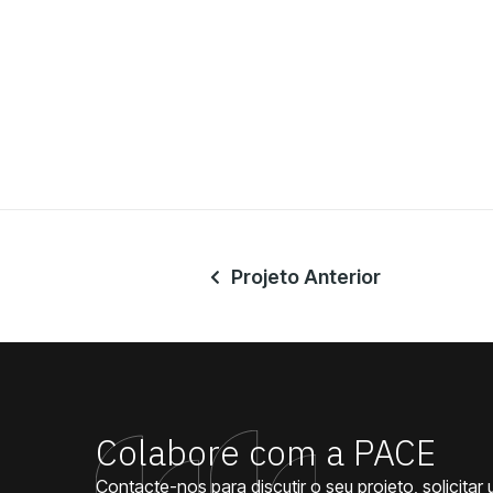
Projeto Anterior

Colabore com a PACE
Contacte-nos para discutir o seu projeto, solicita