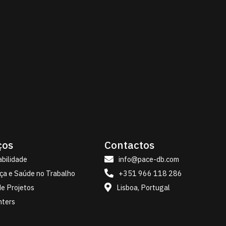
ços
Contactos
info@pace-db.com
bilidade

+351 966 118 286
ça e Saúde no Trabalho

Lisboa, Portugal
e Projetos

nters