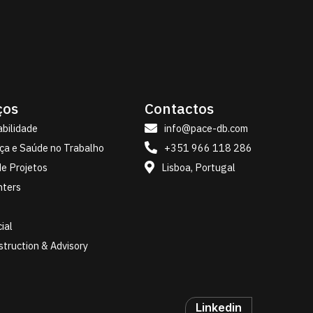
ços
Contactos
info@pace-db.com
bilidade

+351 966 118 286
ça e Saúde no Trabalho

Lisboa, Portugal
e Projetos

nters
ial
truction & Advisory
Linkedin