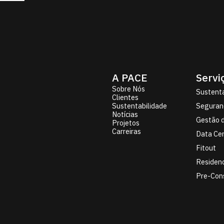
A PACE
Servi
Sobre Nós
Sustenta
Clientes
Sustentabilidade
Seguran
Notícias
Gestão d
Projetos
Carreiras
Data Ce
Fitout
Residenc
Pre-Cons